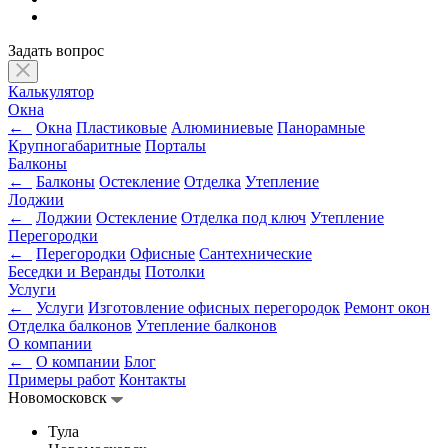
Задать вопрос
Калькулятор
Окна
←
Окна
Пластиковые
Алюминиевые
Панорамные
Крупногабаритные
Порталы
Балконы
←
Балконы
Остекление
Отделка
Утепление
Лоджии
←
Лоджии
Остекление
Отделка под ключ
Утепление
Перегородки
←
Перегородки
Офисные
Сантехнические
Беседки и Веранды
Потолки
Услуги
←
Услуги
Изготовление офисных перегородок
Ремонт окон
Отделка балконов
Утепление балконов
О компании
←
О компании
Блог
Примеры работ
Контакты
Новомосковск
Тула