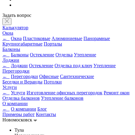
Задать вопрос
Калькулятор
Окна
←
Окна
Пластиковые
Алюминиевые
Панорамные
Крупногабаритные
Порталы
Балконы
←
Балконы
Остекление
Отделка
Утепление
Лоджии
←
Лоджии
Остекление
Отделка под ключ
Утепление
Перегородки
←
Перегородки
Офисные
Сантехнические
Беседки и Веранды
Потолки
Услуги
←
Услуги
Изготовление офисных перегородок
Ремонт окон
Отделка балконов
Утепление балконов
О компании
←
О компании
Блог
Примеры работ
Контакты
Новомосковск
Тула