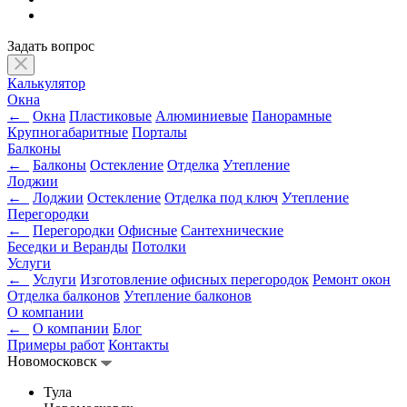
Задать вопрос
Калькулятор
Окна
←
Окна
Пластиковые
Алюминиевые
Панорамные
Крупногабаритные
Порталы
Балконы
←
Балконы
Остекление
Отделка
Утепление
Лоджии
←
Лоджии
Остекление
Отделка под ключ
Утепление
Перегородки
←
Перегородки
Офисные
Сантехнические
Беседки и Веранды
Потолки
Услуги
←
Услуги
Изготовление офисных перегородок
Ремонт окон
Отделка балконов
Утепление балконов
О компании
←
О компании
Блог
Примеры работ
Контакты
Новомосковск
Тула